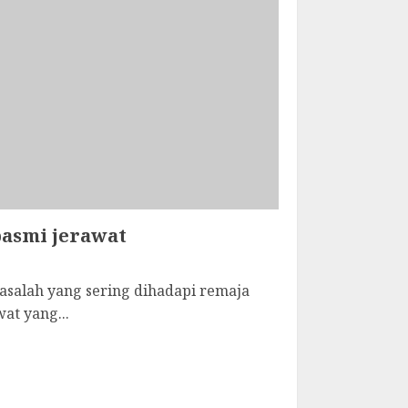
basmi jerawat
asalah yang sering dihadapi remaja
at yang...