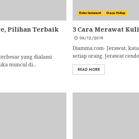
Entertainment
Gaya Hidup
e, Pilihan Terbaik
3 Cara Merawat Kuli
06/12/2019
Diamma.com- Jerawat, kata 
setiap orang. Jerawat cend
erbesar yang dialami
ka muncul di...
READ MORE