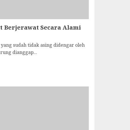
t Berjerawat Secara Alami
yang sudah tidak asing didengar oleh
erung dianggap...