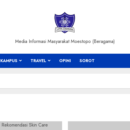
Media Informasi Masyarakat Moestopo (Beragama)
KAMPUS
TRAVEL
OPINI
SOROT