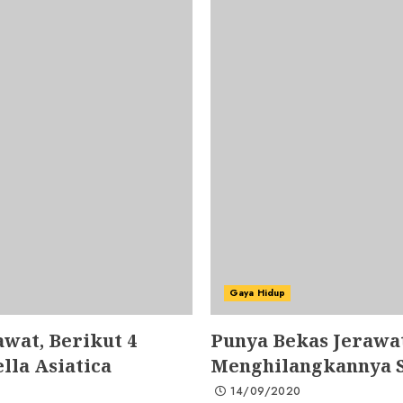
Gaya Hidup
wat, Berikut 4
Punya Bekas Jerawat
lla Asiatica
Menghilangkannya 
14/09/2020