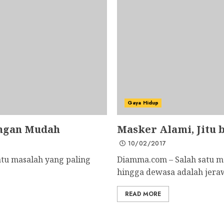
Gaya Hidup
engan Mudah
Masker Alami, Jitu 
10/02/2017
tu masalah yang paling
Diamma.com – Salah satu m
hingga dewasa adalah jeraw
READ MORE