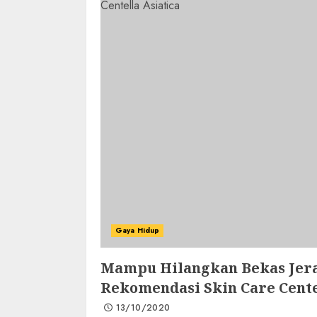
Gaya Hidup
Mampu Hilangkan Bekas Jera
Rekomendasi Skin Care Cente
13/10/2020