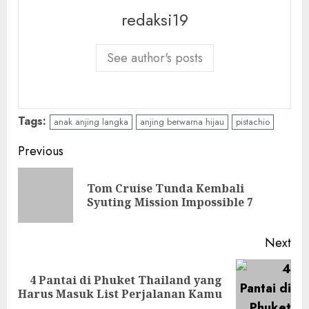
redaksi19
See author's posts
Tags:
anak anjing langka
anjing berwarna hijau
pistachio
Continue
Previous
Reading
Tom Cruise Tunda Kembali
Pre
Syuting Mission Impossible 7
pos
Next
4 Pantai di Phuket Thailand yang
Next
Harus Masuk List Perjalanan Kamu
post: