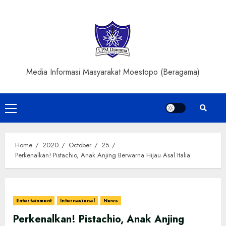
Skip
to
content
Media Informasi Masyarakat Moestopo (Beragama)
Primary
Menu
Home
2020
October
25
Perkenalkan! Pistachio, Anak Anjing Berwarna Hijau Asal Italia
Entertainment
Internasional
News
Perkenalkan! Pistachio, Anak Anjing