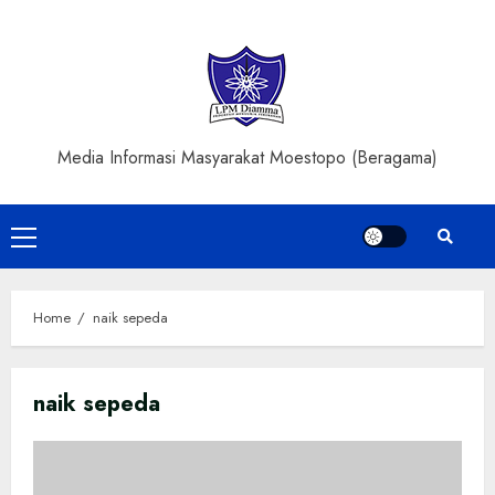
Skip
to
content
Media Informasi Masyarakat Moestopo (Beragama)
Primary
Menu
Home
naik sepeda
naik sepeda