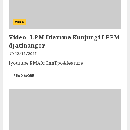
Video
Video : LPM Diamma Kunjungi LPPM
dJatinangor
12/12/2015
[youtube PMA0rGnnTpo&feature]
READ MORE