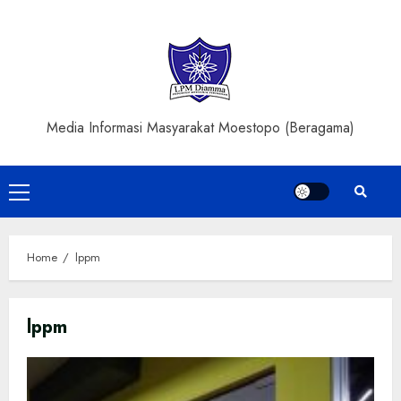
Skip
to
content
Media Informasi Masyarakat Moestopo (Beragama)
Primary
Menu
Home
lppm
lppm