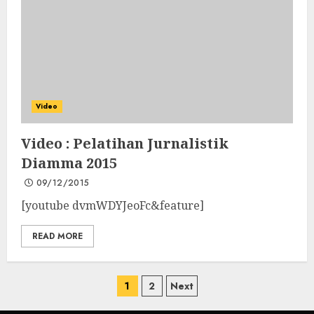
Video
Video : Pelatihan Jurnalistik
Diamma 2015
09/12/2015
[youtube dvmWDYJeoFc&feature]
READ MORE
Posts
1
2
Next