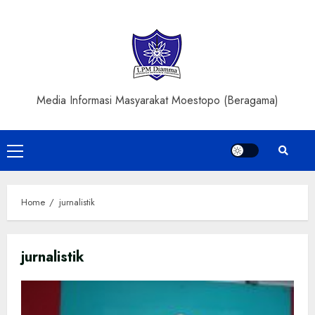
Skip
to
content
Media Informasi Masyarakat Moestopo (Beragama)
Primary
Menu
Home
jurnalistik
jurnalistik