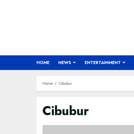
Skip
to
content
HOME
NEWS
ENTERTAINMENT
Home
Cibubur
Cibubur