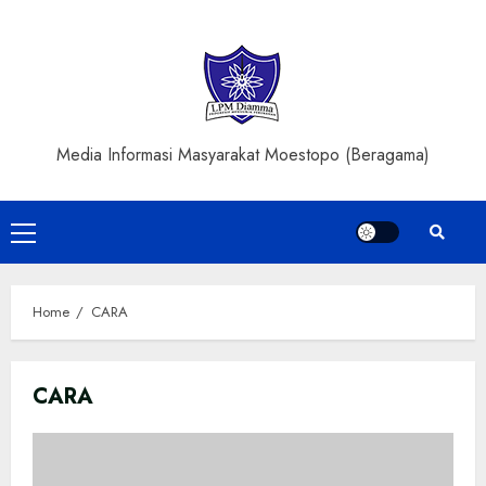
Skip
to
content
Media Informasi Masyarakat Moestopo (Beragama)
Primary
Menu
Home
CARA
CARA