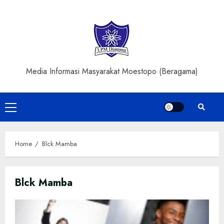
Skip
to
content
Media Informasi Masyarakat Moestopo (Beragama)
Primary
Menu
Home
Blck Mamba
Blck Mamba