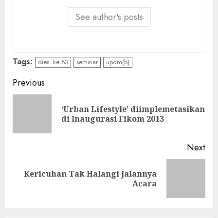
See author's posts
Tags:
dies. ke 53
seminar
updm(b)
Continue
Previous
Reading
‘Urban Lifestyle’ diimplemetasikan
Pre
di Inaugurasi Fikom 2013
pos
Next
Kericuhan Tak Halangi Jalannya
Next
Acara
post: