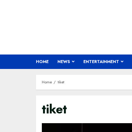
Skip
to
content
HOME
NEWS
ENTERTAINMENT
Home
tiket
tiket