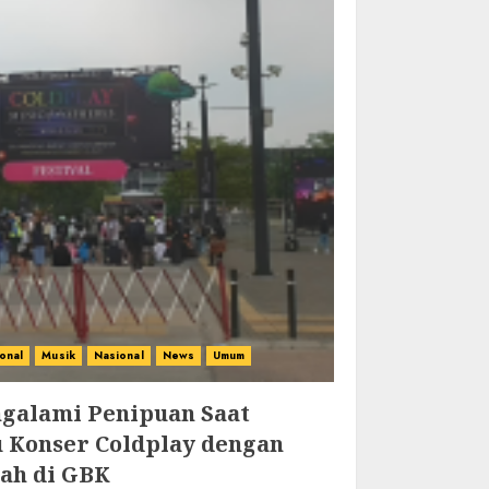
ional
Musik
Nasional
News
Umum
galami Penipuan Saat
u Konser Coldplay dengan
iah di GBK