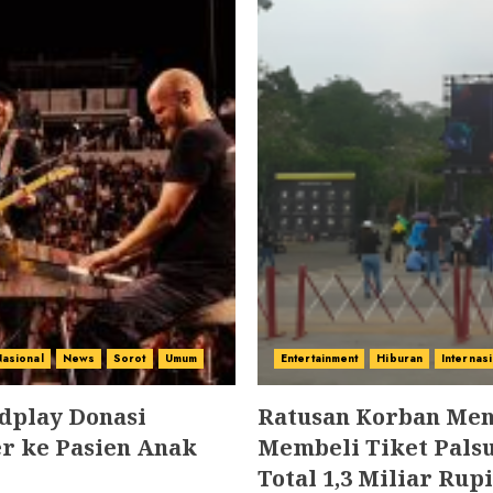
asional
News
Sorot
Umum
Entertainment
Hiburan
Internas
ldplay Donasi
Ratusan Korban Men
r ke Pasien Anak
Membeli Tiket Pals
Total 1,3 Miliar Rup