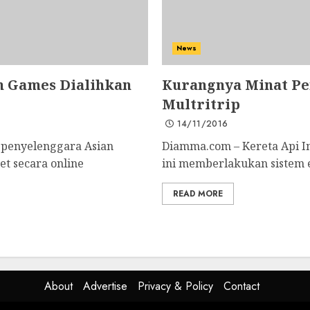
News
n Games Dialihkan
Kurangnya Minat Pe
Multritrip
14/11/2016
 penyelenggara Asian
Diamma.com – Kereta Api I
t secara online
ini memberlakukan sistem e-
READ MORE
About
Advertise
Privacy & Policy
Contact