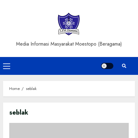
Skip
to
content
Media Informasi Masyarakat Moestopo (Beragama)
Primary
Menu
Home
seblak
seblak