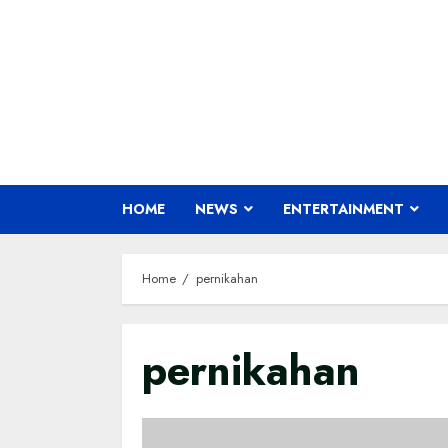
Skip
to
content
HOME
NEWS
ENTERTAINMENT
Home
pernikahan
pernikahan