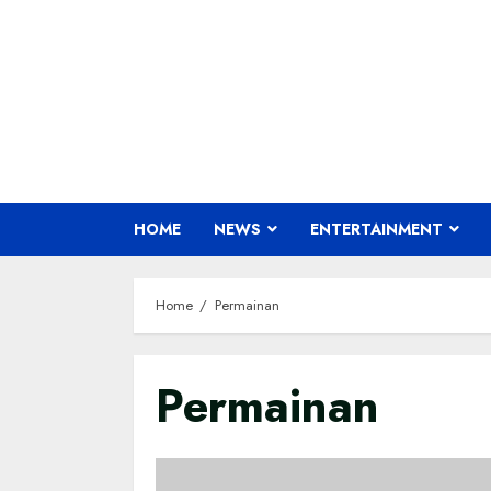
Skip
to
content
HOME
NEWS
ENTERTAINMENT
Home
Permainan
Permainan