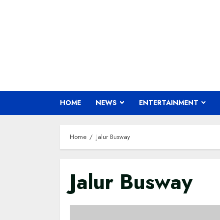
Skip
to
content
HOME
NEWS
ENTERTAINMENT
Home
Jalur Busway
Jalur Busway