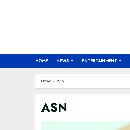
Skip
to
content
HOME
NEWS
ENTERTAINMENT
Home
ASN
ASN