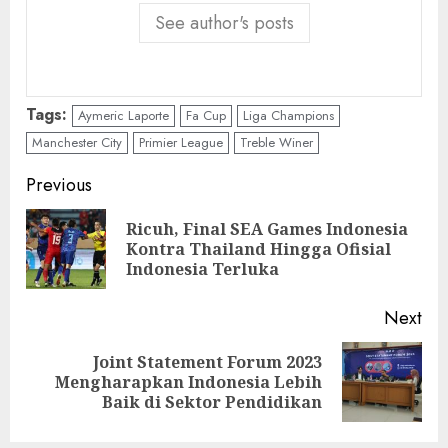
See author's posts
Tags:
Aymeric Laporte
Fa Cup
Liga Champions
Manchester City
Primier League
Treble Winer
Continue
Previous
Reading
Ricuh, Final SEA Games Indonesia
Pre
Kontra Thailand Hingga Ofisial
pos
Indonesia Terluka
Next
Joint Statement Forum 2023
Next
Mengharapkan Indonesia Lebih
post:
Baik di Sektor Pendidikan