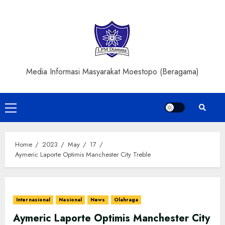
Skip
to
content
Media Informasi Masyarakat Moestopo (Beragama)
Primary
Menu
Home
2023
May
17
Aymeric Laporte Optimis Manchester City Treble
Internasional
Nasional
News
Olahraga
Aymeric Laporte Optimis Manchester City