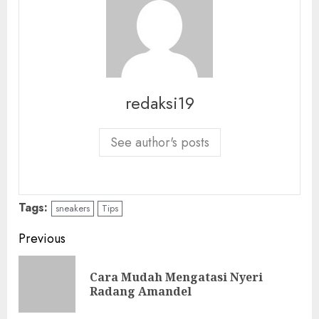
redaksi19
See author's posts
Tags:
sneakers
Tips
Continue
Previous
Reading
Cara Mudah Mengatasi Nyeri
Pre
Radang Amandel
pos