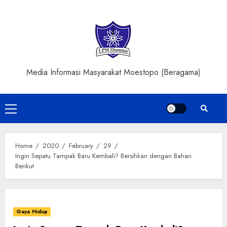
Skip
to
content
Media Informasi Masyarakat Moestopo (Beragama)
Primary
Menu
Home
2020
February
29
Ingin Sepatu Tampak Baru Kembali? Bersihkan dengan Bahan
Berikut
Gaya Hidup