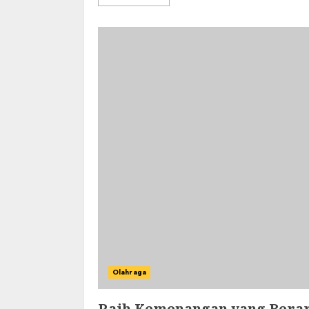
Olahraga
Raih Kemenangan yang Berart