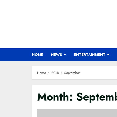
Skip
to
content
HOME
NEWS
ENTERTAINMENT
Home
2018
September
Month:
Septem