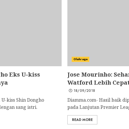
Olahraga
ho Eks U-kiss
Jose Mourinho: Seha
nya
Watford Lebih Cepa
18/09/2018
U-kiss Shin Dongho
Diamma.com- Hasil baik dip
ngan sang istri.
pada Lanjutan Premier Leag
READ MORE