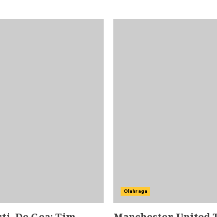
Olahraga
i, De Gea: Tim
Manchester United 