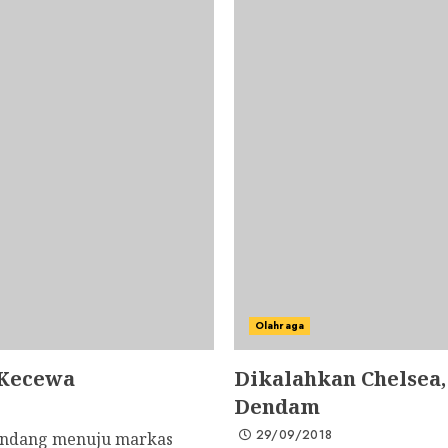
Olahraga
 Kecewa
Dikalahkan Chelsea,
Dendam
29/09/2018
andang menuju markas