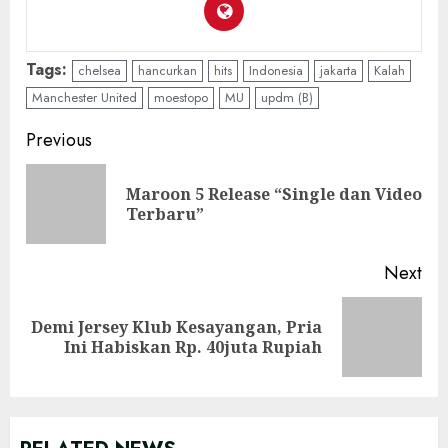
Tags:
chelsea
hancurkan
hits
Indonesia
jakarta
Kalah
Manchester United
moestopo
MU
updm (B)
Continue
Previous
Reading
Maroon 5 Release “Single dan Video
Pre
Terbaru”
pos
Next
Demi Jersey Klub Kesayangan, Pria
Next
Ini Habiskan Rp. 40juta Rupiah
post: