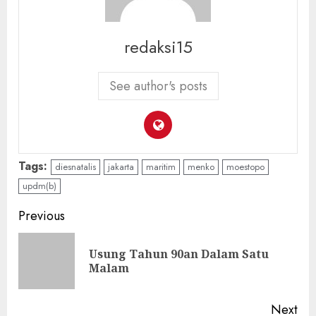
redaksi15
See author's posts
Tags:
diesnatalis
jakarta
maritim
menko
moestopo
updm(b)
Continue
Previous
Reading
Usung Tahun 90an Dalam Satu
Pre
Malam
pos
Next