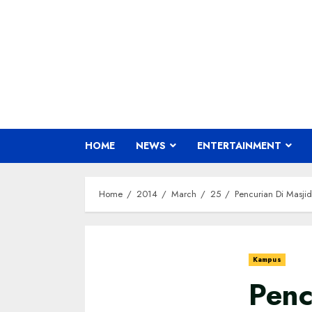
Skip
to
content
HOME
NEWS
ENTERTAINMENT
Home
2014
March
25
Pencurian Di Masji
Kampus
Penc