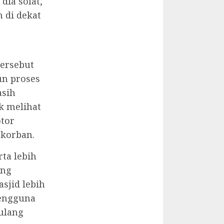
dia solat,
 di dekat
tersebut
un proses
asih
k melihat
tor
 korban.
ta lebih
ang
sjid lebih
pengguna
rulang