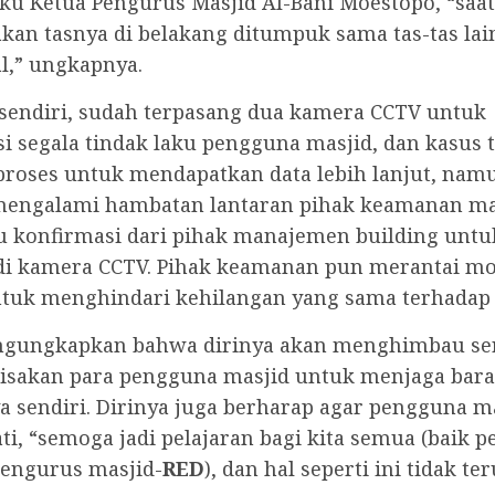
aku Ketua Pengurus Masjid Al-Bani Moestopo, “saat 
akan tasnya di belakang ditumpuk sama tas-tas lain
l,” ungkapnya.
 sendiri, sudah terpasang dua kamera CCTV untuk
 segala tindak laku pengguna masjid, dan kasus 
proses untuk mendapatkan data lebih lanjut, nam
mengalami hambatan lantaran pihak keamanan m
konfirmasi dari pihak manajemen building untu
i kamera CCTV. Pihak keamanan pun merantai mo
tuk menghindari kehilangan yang sama terhadap
ngungkapkan bahwa dirinya akan menghimbau ser
isakan para pengguna masjid untuk menjaga bar
 sendiri. Dirinya juga berharap agar pengguna ma
ati, “semoga jadi pelajaran bagi kita semua (baik 
engurus masjid-
RED
), dan hal seperti ini tidak te