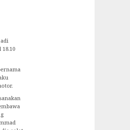
jadi
 18.10
 bernama
aku
otor.
ksanakan
membawa
ng
hammad