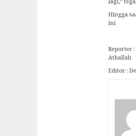
lagi,” teg
Hingga sa
ini
Reporter :
Athallah
Editor : D