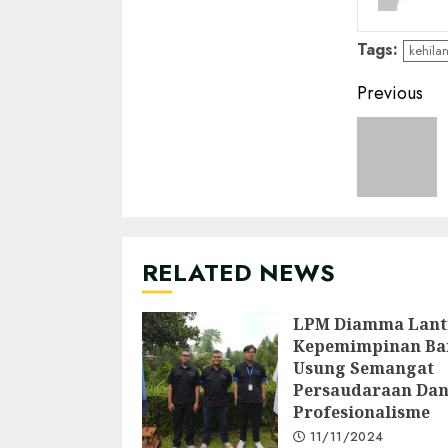
Tags:
kehila
Conti
Previous
Readi
RELATED NEWS
LPM Diamma Lant
Kepemimpinan Ba
Usung Semangat
Persaudaraan Da
Profesionalisme
11/11/2024