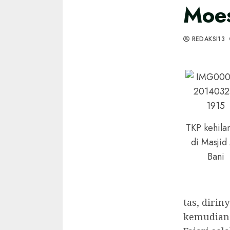
Moe
REDAKSI13
TKP kehila
di Masjid 
Bani
tas, dirin
kemudian 