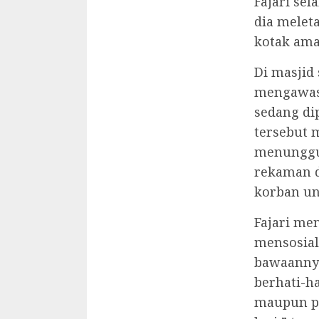
Fajari sel
dia melet
kotak ama
Di masjid
mengawasi
sedang di
tersebut 
menunggu 
rekaman d
korban un
Fajari me
mensosial
bawaannya
berhati-h
maupun p