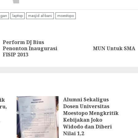
ngan
laptop
masjid al-bani
moestopo
nue
ng
Perform DJ Bius
Previous
Next
Penonton Inaugurasi
MUN Untuk SMA
post:
post:
FISIP 2013
Alumni Sekaligus
ik
Dosen Universitas
ru,
Moestopo Mengkritik
Kebijakan Joko
n
Widodo dan Diberi
Nilai 1,2