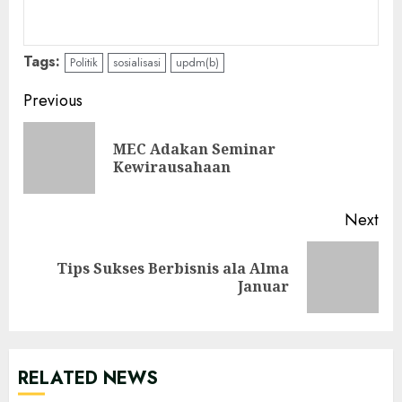
Tags:
Politik
sosialisasi
updm(b)
Continue
Previous
Reading
MEC Adakan Seminar
Pre
Kewirausahaan
pos
Next
Tips Sukses Berbisnis ala Alma
Next
Januar
post:
RELATED NEWS