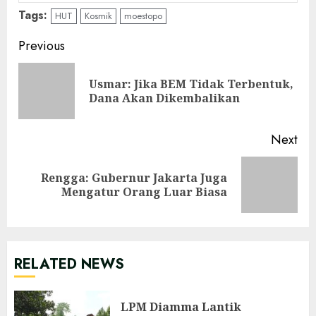
Tags:
HUT
Kosmik
moestopo
Continue
Previous
Reading
Usmar: Jika BEM Tidak Terbentuk,
Pre
Dana Akan Dikembalikan
pos
Next
Rengga: Gubernur Jakarta Juga
Next
Mengatur Orang Luar Biasa
post:
RELATED NEWS
LPM Diamma Lantik