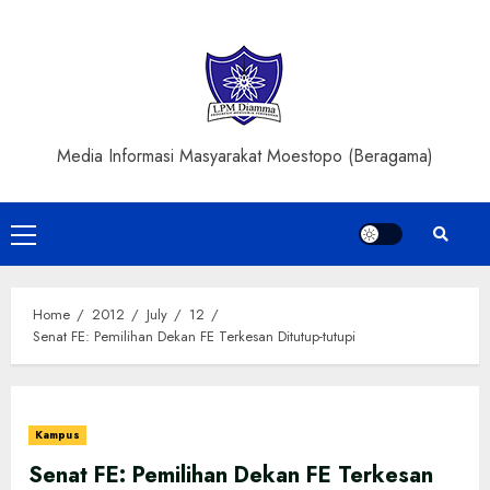
Skip
to
content
Media Informasi Masyarakat Moestopo (Beragama)
Primary
Menu
Home
2012
July
12
Senat FE: Pemilihan Dekan FE Terkesan Ditutup-tutupi
Kampus
Senat FE: Pemilihan Dekan FE Terkesan