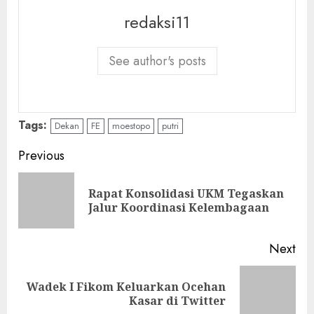
redaksi11
See author's posts
Tags:
Dekan
FE
moestopo
putri
Continue
Previous
Reading
Rapat Konsolidasi UKM Tegaskan
Pre
Jalur Koordinasi Kelembagaan
pos
Next
Wadek I Fikom Keluarkan Ocehan
Next
Kasar di Twitter
post: