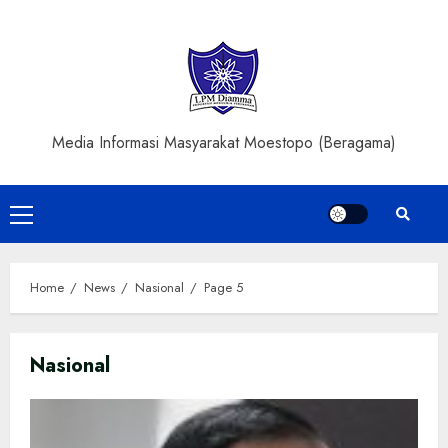
Skip
to
content
Media Informasi Masyarakat Moestopo (Beragama)
Primary
Menu
Home
News
Nasional
Page 5
Nasional