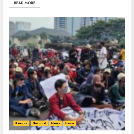
READ MORE
Kampus
Nasional
News
Umum