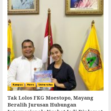
Kampus
News
Universitas
Tak Lolos FKG Moestopo, Mayang
Beralih Jurusan Hubungan